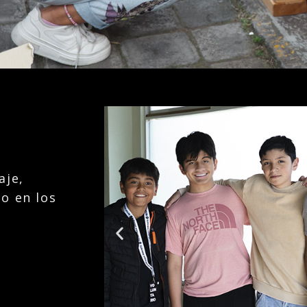
aje,
o en los