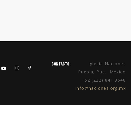
:
Iglesia Naciones
Contacto
Puebla, Pue., México
+52 (222) 841 9648
info@naciones.org.mx
2023
Política de Privacidad
. Iglesia Naciones.