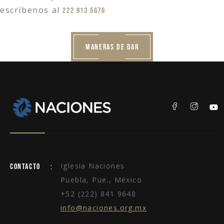
escríbenos al
222 813 5676
MANERAS DE DAR
:
Iglesia Naciones
Contacto
Puebla, Pue., México
+52 (222) 841 9648
info@naciones.org.mx